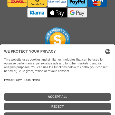
*Alle Preise verstehen sich inklusive 19% MwSt.. und zzgl.
Versandkosten
Sämtliche Markennamen, Warenzeichen sowie
Produktbilder sind Eigentum Ihrer rechtmäßigen
Eigentümer und dienen hier nur der Beschreibung.
© 2026 - GYMPARTS.DE
Ersatzteile Fitnessgeräte Sportgeräte Laufband Crosstrainer Ergometer Indoorcycling Bike Stepper Cybex
Johnson Life Fitness Nautilus Matrix Stairmaster Startrac Technogym Drahtseil Stahlseil Flachbandriemen