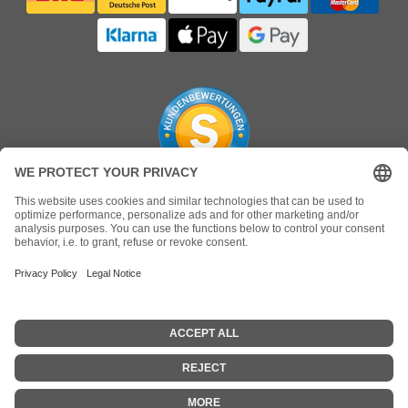
*Alle Preise verstehen sich inklusive 19% MwSt.. und zzgl.
Versandkosten
Sämtliche Markennamen, Warenzeichen sowie
Produktbilder sind Eigentum Ihrer rechtmäßigen
Eigentümer und dienen hier nur der Beschreibung.
© 2026 - GYMPARTS.DE
Ersatzteile Fitnessgeräte Sportgeräte Laufband Crosstrainer Ergometer Indoorcycling Bike Stepper Cybex
Johnson Life Fitness Nautilus Matrix Stairmaster Startrac Technogym Drahtseil Stahlseil Flachbandriemen