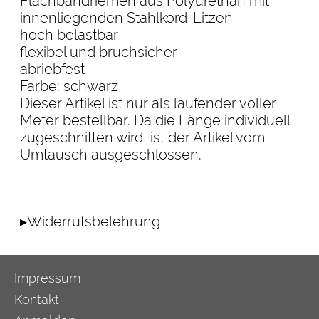
Flachbandriemen aus Polyurethan mit
innenliegenden Stahlkord-Litzen
hoch belastbar
flexibel und bruchsicher
abriebfest
Farbe: schwarz
Dieser Artikel ist nur als laufender voller
Meter bestellbar. Da die Länge individuell
zugeschnitten wird, ist der Artikel vom
Umtausch ausgeschlossen.
Flachband Riemen Gurt 25mm Breite Polyurethan mit Stahlkord Einlage Kraftgeräte Fitnessgerät
Nautilus Lifefitness Cybex Matrix Gym80 Matrix Stairmaster
▸Widerrufsbelehrung
Impressum
Kontakt